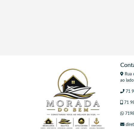
Cont
Rua d
ao lado
71 9
71 9
7198
dire