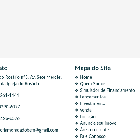
ato
Mapa do Site
o Rosário nº5, Av. Sete Mercês,
❖ Home
 da Igreja do Rosário.
❖ Quem Somos
❖ Simulador de Financiamento
261-1444
❖ Lançamentos
❖ Investimento
8290-6077
❖ Venda
❖ Locação
126-6576
❖ Anuncie seu imóvel
❖ Área do cliente
toriamoradadobem@gmail.com
❖ Fale Conosco